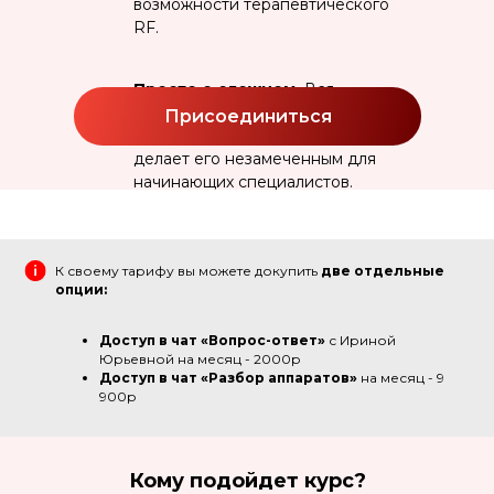
возможности терапевтического
RF.
Просто о сложном.
Вся
информация курса изложена
Присоединиться
простым и понятным языком, что
делает его незамеченным для
начинающих специалистов.
К своему тарифу вы можете докупить
две отдельные
опции:
Доступ в чат «Вопрос-ответ»
с Ириной
Юрьевной на месяц - 2000р
Доступ в чат «Разбор аппаратов»
на месяц - 9
900р
Кому подойдет курс?