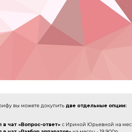
арифу вы можете докупить
две отдельные опции:
 в чат «Вопрос-ответ»
с Ириной Юрьевной на мес
 в чат «Разбор аппаратов»
на месяц - 19 900р